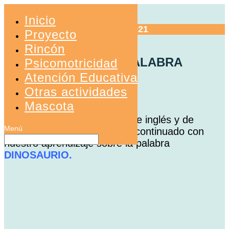
Inicio
24 febrero 2021
Proyecto
Rincón
SEGUIMOS CON LA PALABRA
Psicomotricidad
DINOSAURIO
Atención Educativa
Otras actividades
El mundo de los dinosaurios
Mascota
Después de nuestra sesión de inglés y de
realizar la asamblea, hemos continuado con
nuestro aprendizaje sobre la palabra
DINOSAURIO.