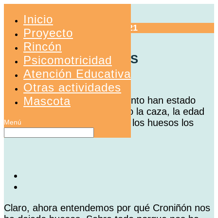
Inicio
07 mayo 2021
Proyecto
Rincón
HUESOS MISTERIOSOS
Psicomotricidad
Atención Educativa
La prehistoria con Croniñón
Otras actividades
Mascota
Las primeras páginas del cuento han estado
relacionadas con temas como la caza, la edad
de Croniñón y para qué usan los huesos los
cromañones.
Claro, ahora entendemos por qué Croniñón nos