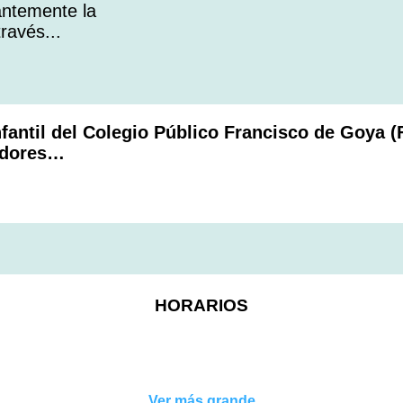
antemente la
ravés...
antil del Colegio Público Francisco de Goya (
radores…
HORARIOS
Ver más grande