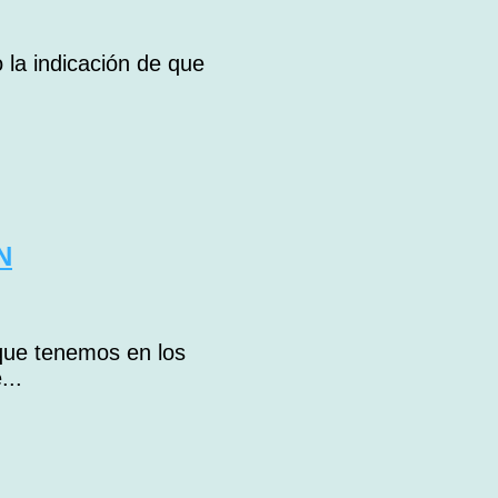
 la indicación de que
N
que tenemos en los
...